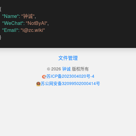
{

"Name":
"钟诚"
,

"WeChat":
"NotByAI"
,

"Email":
"i@zc.wiki"
}
文件管理
©
2026
钟诚
版权所有
苏ICP备2023004020号-4
苏公网安备32099502000414号